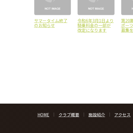
サマータイム終了
令和6年3月1日より
第20
のお知らせ
騎乗料金の一部が
ポー
改定になります
募集
HOME
クラブ概要
施設紹介
アクセス